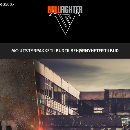
R 2500,-
MC-UTSTYR
PAKKETILBUD
TILBEHØR
NYHETER
TILBUD