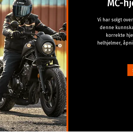
MC-hj
Vi har solgt ove
denne kunnskap
korrekte hje
helhjelmer, åpn