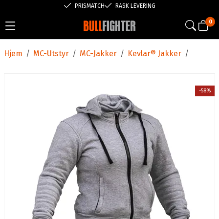
PRISMATCH
RASK LEVERING
0
Hjem
/
MC-Utstyr
/
MC-Jakker
/
Kevlar® Jakker
/
-58%