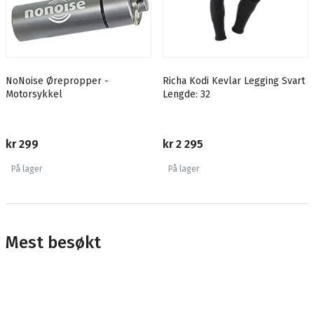
NoNoise Ørepropper -
Richa Kodi Kevlar Legging Svart
Motorsykkel
Lengde: 32
kr 299
kr 2 295
På lager
På lager
Mest besøkt