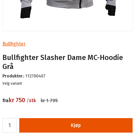
Bullfighter
Bullfighter Slasher Dame MC-Hoodie
Grå
Produktnr.:
112700407
Lager
Velg variant
kr 750
fra
/
stk
kr 1 795
Kjøp