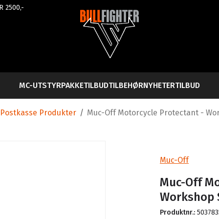
R 2500,-
MC-UTSTYR
PAKKETILBUD
TILBEHØR
NYHETER
TILBUD
Postkasse Produkter
/
Muc-Off Motorcycle Protectant - Wo
Muc-Off
Muc-Off Mo
Workshop 
Produktnr.:
50378