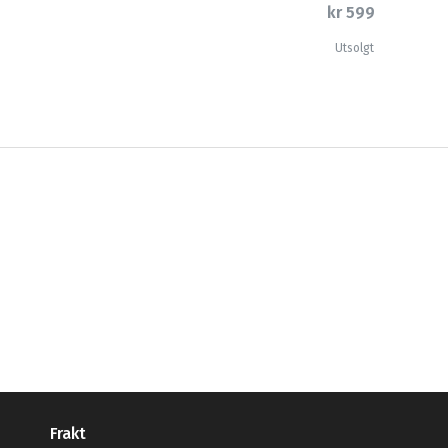
kr 599
Utsolgt
Frakt