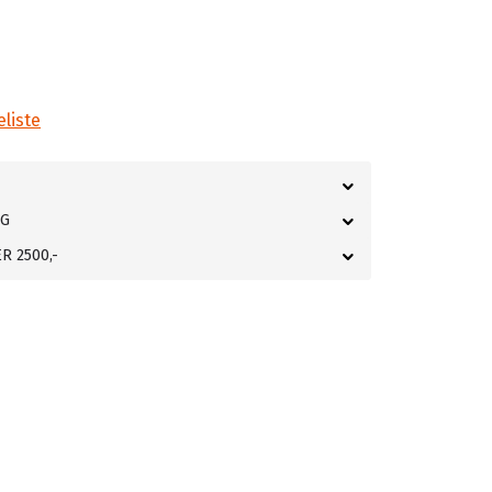
eliste
NG
R 2500,-