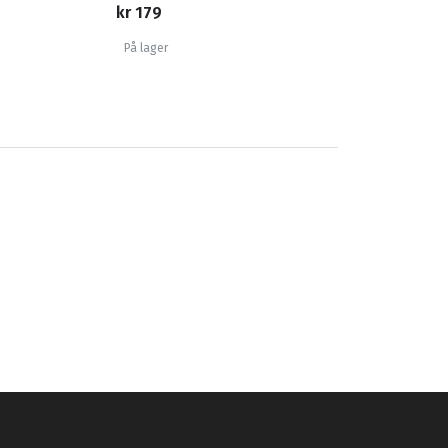
kr 179
På lager