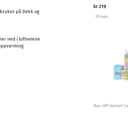
kr 219
ke brukes på Dekk og
På lager
er ned i luftveiene
 oppvarming
Muc-Off Helmet Ca