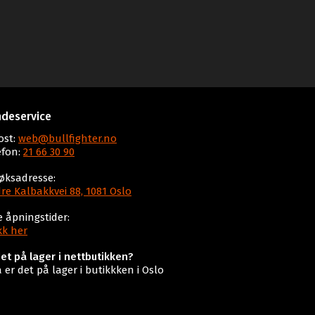
deservice
ost:
web@bullfighter.no
efon:
21 66 30 90
øksadresse:
re Kalbakkvei 88, 1081 Oslo
e åpningstider:
kk her
det på lager i nettbutikken?
a er det på lager i butikkken i Oslo