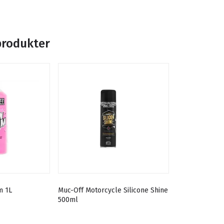
produkter
m 1L
Muc-Off Motorcycle Silicone Shine
500ml