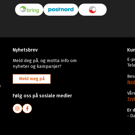
Nyhetsbrev
Kun
E-p
Meld deg på, og motta info om
Tel
nyheter og kampanjer?
Bes
Meld meg på
Ned
n
Vår
Følg oss på sosiale medier
Try
Er 
- D