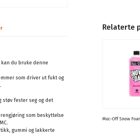
Relaterte 
r
 kan du bruke denne
emmer som driver ut fukt og
.
g støv fester seg og det
g rengjøring som beskyttelse
Muc-Off Snow Foa
 MC.
stikk, gummi og lakkerte