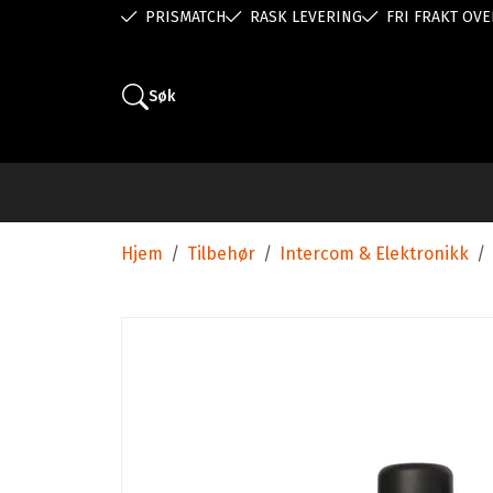
PRISMATCH
RASK LEVERING
FRI FRAKT OVE
Søk
Hjem
/
Tilbehør
/
Intercom & Elektronikk
/