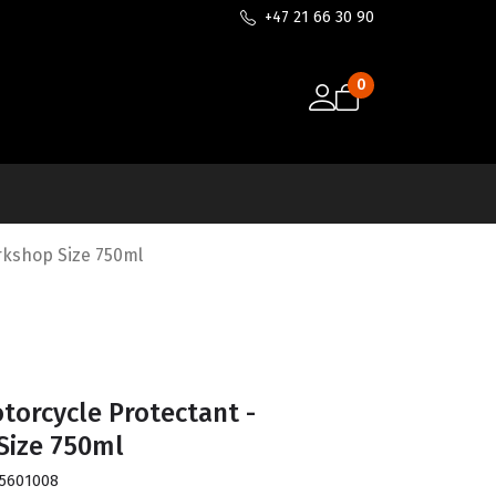
+47 21 66 30 90
0
rkshop Size 750ml
torcycle Protectant -
Size 750ml
35601008