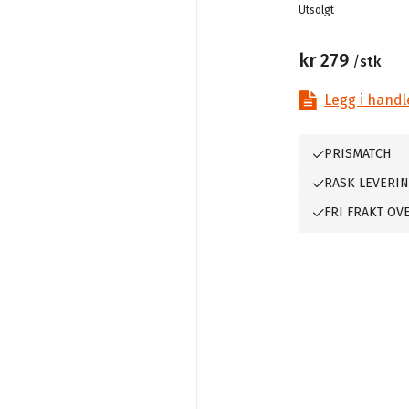
Lager
Utsolgt
kr 279
/
stk
Legg i handl
PRISMATCH
RASK LEVERI
FRI FRAKT OVE