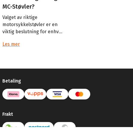
MC-Støvler?
Valget av riktige
motorsykkelstøvler er en
viktig beslutning for enhver
motorsyklist. Støvler gir
Les mer
ikke bare beskyttelse for
føttene og ankl...
Betaling
Frakt