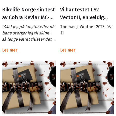
Bikelife Norge sin test
Vi har testet LS2
av Cobra Kevlar MC-
Vector II, en veldig
Jeans
prisverdig hjelm!
"Skal jeg på langtur eller på
Thomas J. Winther 2023-03-
bane sverger jeg til skinn -
11
så lenge været tillater det,
men når asfalten er varmet
Les mer
Les mer
opp lenge nok o...