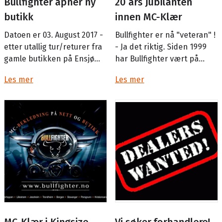
Bullfighter åpner ny
20 års Jubilanten
butikk
innen MC-Klær
Datoen er 03. August 2017 -
Bullfighter er nå "veteran" !
etter utallig tur/returer fra
- Ja det riktig. Siden 1999
gamle butikken på Ensjø
har Bullfighter vært på
opp til Alna er nå den nye
markedet og i de senere
Les mer
Les mer
MC-utstyrs butikken "up-n-
årene vokst til å bli en ...
runnin...