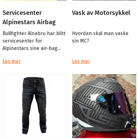
Servicesenter
Vask av Motorsykkel
Alpinestars Airbag
Bullfighter Alnabru har blitt
Hvordan skal man vaske
servicesenter for
sin MC?
Alpinestars sine air-bag
vester!
Les mer
Les mer