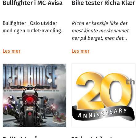
Bullfighter i MC-Avisa
Bike tester Richa Klær
Bullfighter i Oslo utvider
Richa er kanskje ikke det
med egen outlet-avdeling.
mest kjente merkenavnet
her på berget, men det
belgiske firmaet har lang
Les mer
Les mer
historikk og erfaring.
Produksjonen begynte i 1952
og i...