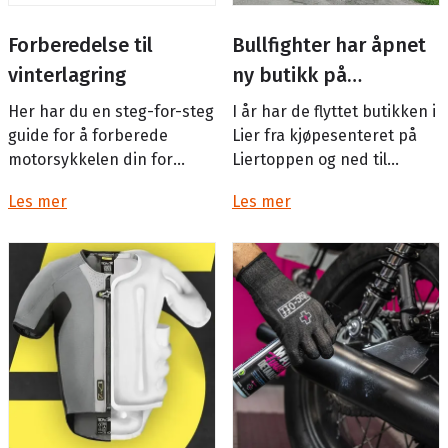
Forberedelse til
Bullfighter har åpnet
vinterlagring
ny butikk på
Lierstranda
Her har du en steg-for-steg
I år har de flyttet butikken i
guide for å forberede
Lier fra kjøpesenteret på
motorsykkelen din for
Liertoppen og ned til
vinterlagring!
Lierstranda med adresse
Les mer
Les mer
Vebjørns vei 2.Det vil nok
vise...