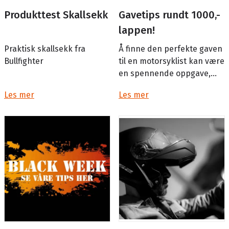
Produkttest Skallsekk
Gavetips rundt 1000,-
lappen!
Praktisk skallsekk fra
Å finne den perfekte gaven
Bullfighter
til en motorsyklist kan være
en spennende oppgave,
uansett om de er en
Les mer
Les mer
erfaren fører eller en
nybegynner. Motorsyk...