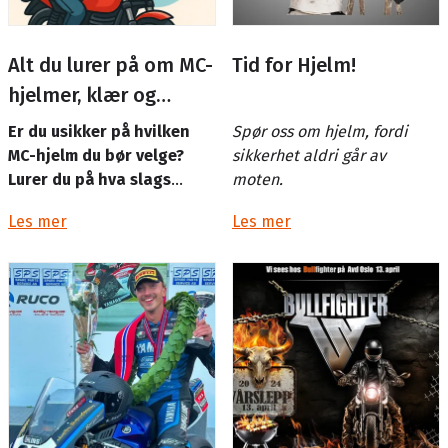
Alt du lurer på om MC-
Tid for Hjelm!
hjelmer, klær og
utstyr!
Er du usikker på hvilken
Spør oss om hjelm, fordi
MC-hjelm du bør velge?
sikkerhet aldri går av
Lurer du på hva slags
moten.
jakke som passer best til
Les mer
Les mer
varme sommerdager? Eller
kanskje du vil vite ...