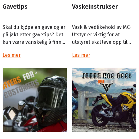
Gavetips
Vaskeinstrukser
Skal du kjøpe en gave og er
Vask & vedlikehold av MC-
på jakt etter gavetips? Det
Utstyr er viktig for at
kan være vanskelig å finne
utstyret skal leve opp til
den rette gaven. Her har vi
forventningene. Hvis ikke
Les mer
Les mer
samlet våre beste ...
er det mulighet for at de
kan miste noen av
funksjonen...