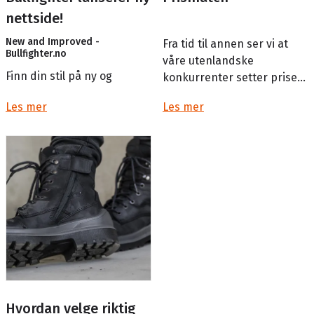
nettside!
New and Improved -
Fra tid til annen ser vi at
Bullfighter.no
våre utenlandske
Finn din stil på ny og
konkurrenter setter priser
forbedret nettside.
opp og ned - i hytt og
Les mer
Les mer
gevær.
Vi ønsker da å forsikre vå...
Hvordan velge riktig