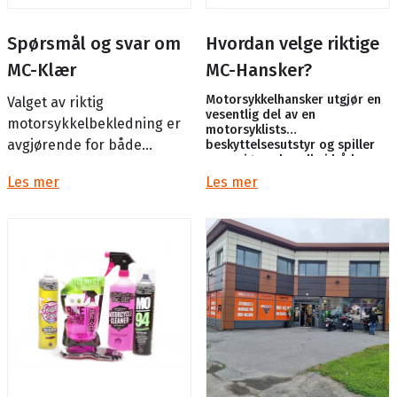
Spørsmål og svar om
Hvordan velge riktige
MC-Klær
MC-Hansker?
Motorsykkelhansker utgjør en
Valget av riktig
vesentlig del av en
motorsykkelbekledning er
motorsyklists
avgjørende for både
beskyttelsesutstyr og spiller
en avgjørende rolle i både
sikkerhet og komfort under
sikkerhet og komfort...
Les mer
Les mer
motorsykkelkjøring.
Motorsykkelklær, inkluder...