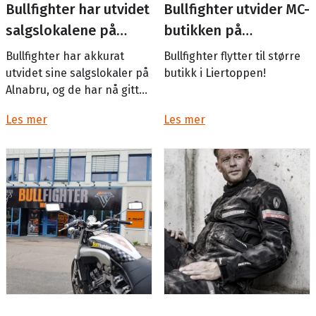
Bullfighter har utvidet
Bullfighter utvider MC-
salgslokalene på
butikken på
Alnabru
Liertoppen
Bullfighter har akkurat
Bullfighter flytter til større
utvidet sine salgslokaler på
butikk i Liertoppen!
Alnabru, og de har nå gitt
hovedsegmentene urban
21. april 2019 var det
Les mer
Les mer
og touring/adventure hvert
nyåpning av Bullfighter sin
sitt rom. Selv om b...
nye butikk på Liertoppen
kjøpe...