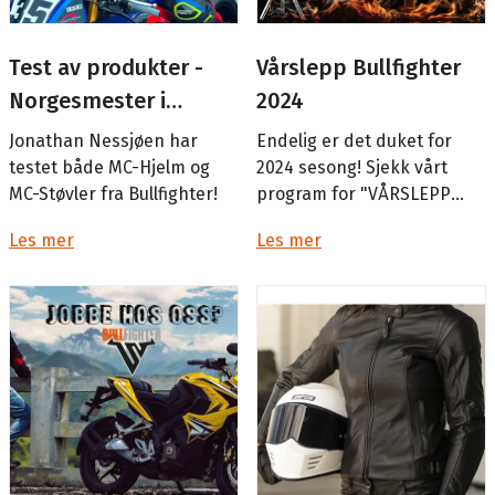
Test av produkter -
Vårslepp Bullfighter
Norgesmester i
2024
Superbike
Jonathan Nessjøen har
Endelig er det duket for
testet både MC-Hjelm og
2024 sesong! Sjekk vårt
MC-Støvler fra Bullfighter!
program for "VÅRSLEPP
2024"
Les mer
Les mer