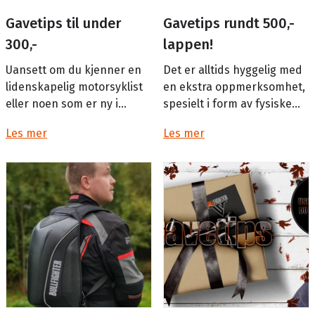
Gavetips til under
Gavetips rundt 500,-
300,-
lappen!
Uansett om du kjenner en
Det er alltids hyggelig med
lidenskapelig motorsyklist
en ekstra oppmerksomhet,
eller noen som er ny i
spesielt i form av fysiske
verden av tohjulere, har vi
gaver. Det er kanskje ikke
Les mer
Les mer
satt sammen en liste med
alltid like lett å finne en
gavetips som vil få motors...
gave til en motorsy...