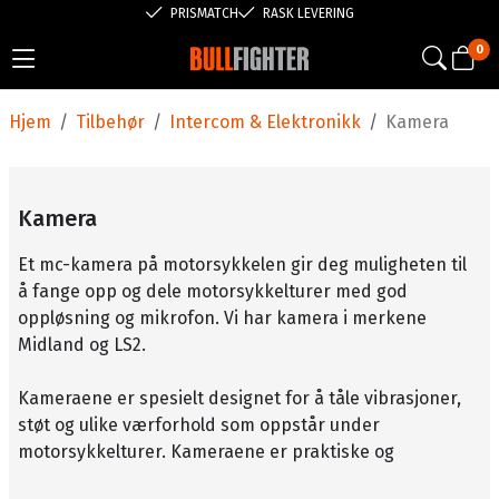
PRISMATCH
RASK LEVERING
0
Hjem
/
Tilbehør
/
Intercom & Elektronikk
/
Kamera
Kamera
Et mc-kamera på motorsykkelen gir deg muligheten til
å fange opp og dele motorsykkelturer med god
oppløsning og mikrofon. Vi har kamera i merkene
Midland og LS2.
Kameraene er spesielt designet for å tåle vibrasjoner,
støt og ulike værforhold som oppstår under
motorsykkelturer. Kameraene er praktiske og
brukervennlige, og enkelte kommer med Wi-Fi eller