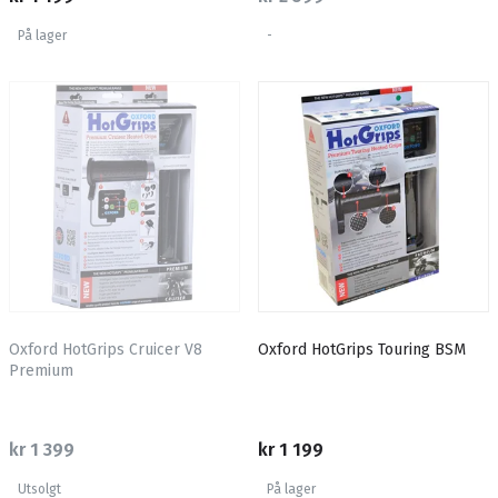
På lager
-
Oxford HotGrips Cruicer V8
Oxford HotGrips Touring BSM
Premium
kr 1 399
kr 1 199
Utsolgt
På lager