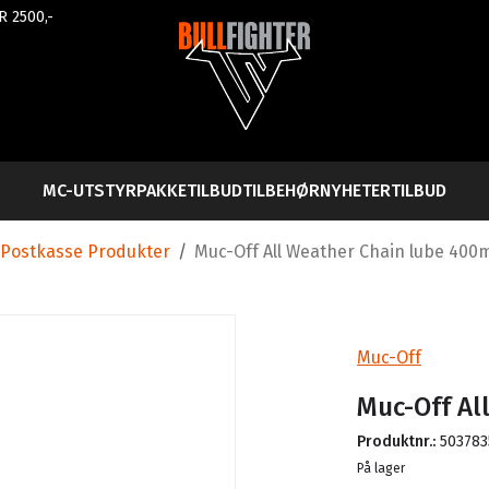
R 2500,-
MC-UTSTYR
PAKKETILBUD
TILBEHØR
NYHETER
TILBUD
Postkasse Produkter
/
Muc-Off All Weather Chain lube 400
Muc-Off
Muc-Off Al
Produktnr.:
503783
Lager
På lager