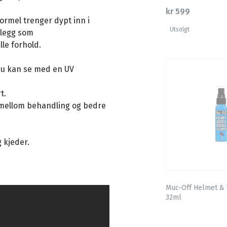
kr 599
ormel trenger dypt inn i
Utsolgt
elegg som
lle forhold.
 du kan se med en UV
t.
r mellom behandling og bedre
g kjeder.
Muc-Off Helmet & 
32ml