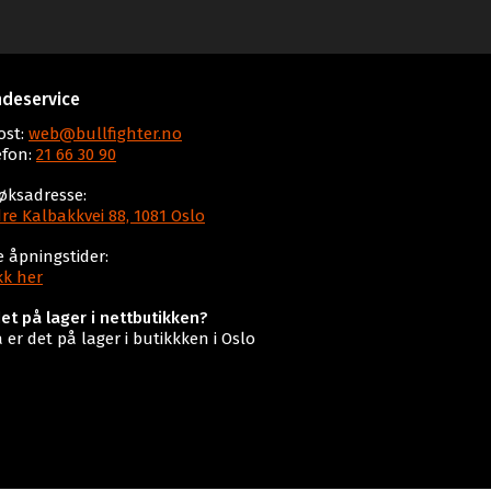
deservice
ost:
web@bullfighter.no
efon:
21 66 30 90
øksadresse:
re Kalbakkvei 88, 1081 Oslo
e åpningstider:
kk her
det på lager i nettbutikken?
a er det på lager i butikkken i Oslo