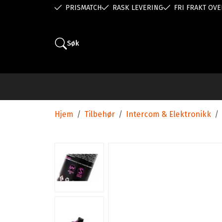
PRISMATCH
RASK LEVERING
FRI FRAKT OVE
Søk
Hjem
/
Tilbehør
/
Intercom & Elektronikk
/