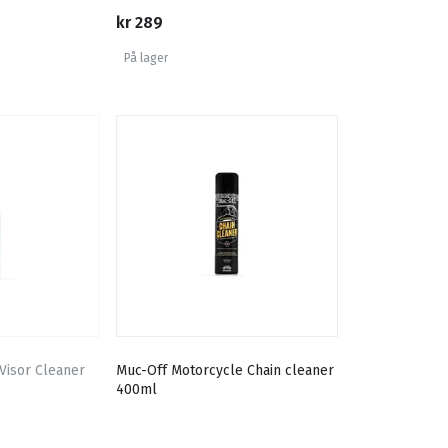
kr 289
På lager
Visor Cleaner
Muc-Off Motorcycle Chain cleaner
400ml