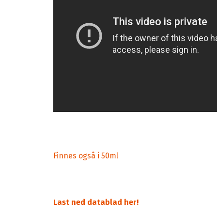
Finnes også i 50ml
Last ned datablad her!