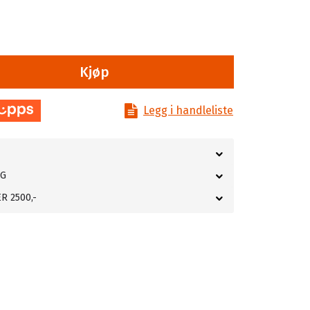
Kjøp
Legg i handleliste
NG
R 2500,-