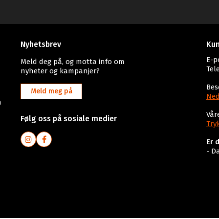
Nyhetsbrev
Kun
E-p
Meld deg på, og motta info om
Tel
nyheter og kampanjer?
Bes
Meld meg på
Ned
n
Vår
Følg oss på sosiale medier
Try
Er 
- D