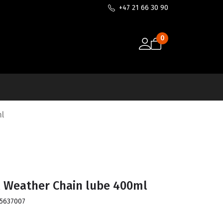
+47 21 66 30 90
0
ml
l Weather Chain lube 400ml
5637007