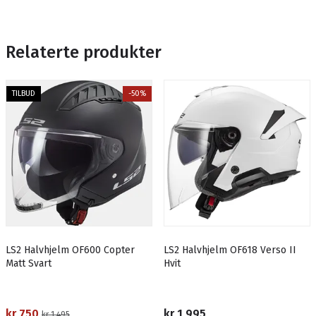
Relaterte produkter
TILBUD
-50%
LS2 Halvhjelm OF600 Copter
LS2 Halvhjelm OF618 Verso II
Matt Svart
Hvit
kr 750
kr 1 995
kr 1 495