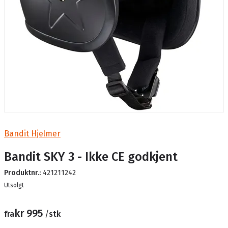
Bandit Hjelmer
Bandit SKY 3 - Ikke CE godkjent
Produktnr.:
421211242
Lager
Utsolgt
kr 995
fra
/
stk