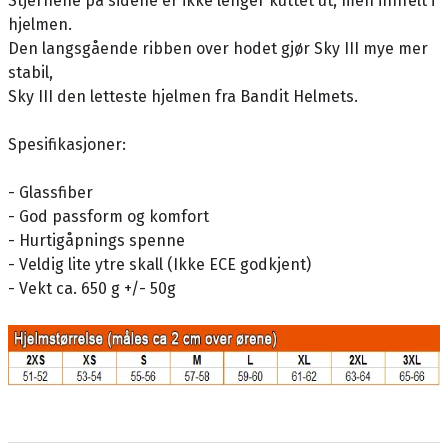
Stjernene på sidene er ikke lenger kuttet ut, men innfelt i
hjelmen.
Den langsgående ribben over hodet gjør Sky III mye mer
stabil,
Sky III den letteste hjelmen fra Bandit Helmets.
Spesifikasjoner:
- Glassfiber
- God passform og komfort
- Hurtigåpnings spenne
- Veldig lite ytre skall (Ikke ECE godkjent)
- Vekt ca. 650 g +/- 50g