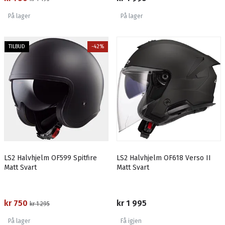
På lager
På lager
TILBUD
-42%
LS2 Halvhjelm OF599 Spitfire
LS2 Halvhjelm OF618 Verso II
Matt Svart
Matt Svart
kr 750
kr 1 995
kr 1 295
På lager
Få igjen