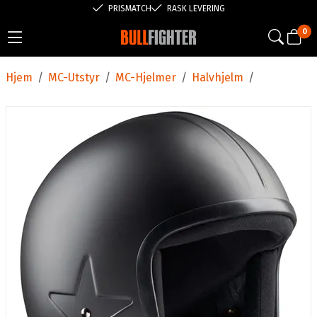
PRISMATCH
RASK LEVERING
0
Hjem
/
MC-Utstyr
/
MC-Hjelmer
/
Halvhjelm
/