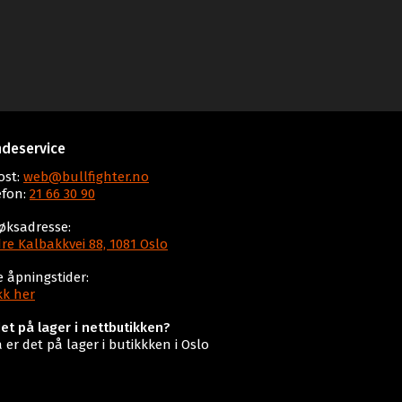
deservice
ost:
web@bullfighter.no
efon:
21 66 30 90
øksadresse:
re Kalbakkvei 88, 1081 Oslo
e åpningstider:
kk her
det på lager i nettbutikken?
a er det på lager i butikkken i Oslo