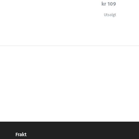
kr 109
Utsolgt
Frakt