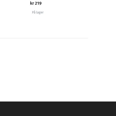
kr 219
På lager