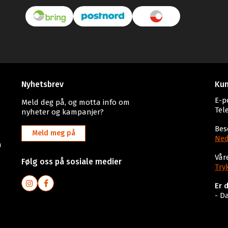
Nyhetsbrev
Kun
E-p
Meld deg på, og motta info om
Tel
nyheter og kampanjer?
Bes
Meld meg på
Ned
n
Vår
Følg oss på sosiale medier
Try
Er 
- D