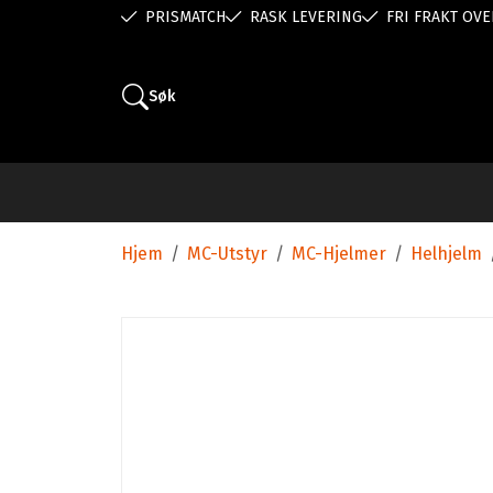
PRISMATCH
RASK LEVERING
FRI FRAKT OVE
Søk
Hjem
/
MC-Utstyr
/
MC-Hjelmer
/
Helhjelm