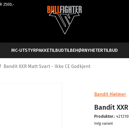
R 2500,-
MC-UTSTYR
PAKKETILBUD
TILBEHØR
NYHETER
TILBUD
/
Bandit XXR Matt Svart - Ikke CE Godkjent
Bandit Hjelmer
Bandit XXR
Produktnr.:
421210
Lager
Velg variant