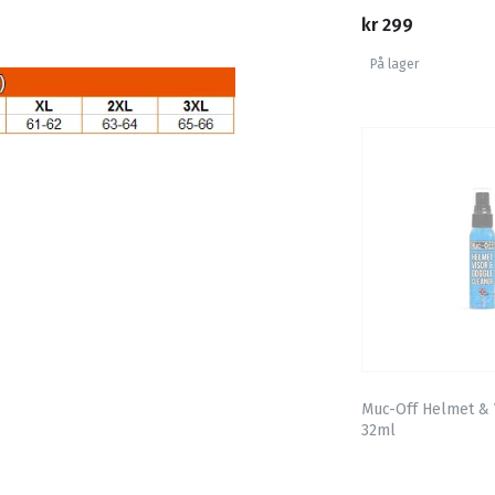
kr 299
På lager
Muc-Off Helmet & 
32ml