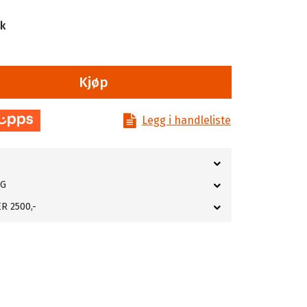
tk
Kjøp
Legg i handleliste
NG
R 2500,-