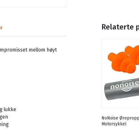
Relaterte 
r
ompromisset mellom høyt
g lukke
rgen
NoNoise Ørepropp
ning
Motorsykkel