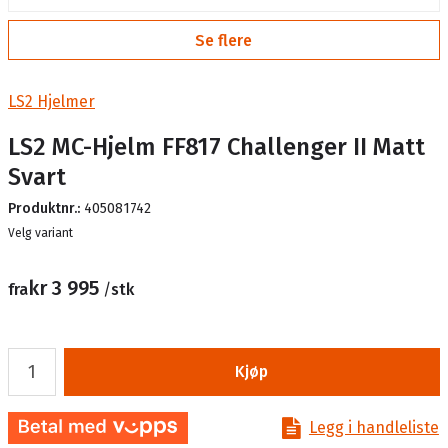
Se flere
LS2 Hjelmer
LS2 MC-Hjelm FF817 Challenger II Matt
Svart
Produktnr.:
405081742
Lager
Velg variant
kr 3 995
fra
/
stk
Kjøp
Legg i handleliste