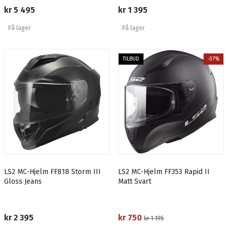
kr 5 495
kr 1 395
På lager
På lager
TILBUD
-37%
LS2 MC-Hjelm FF818 Storm III
LS2 MC-Hjelm FF353 Rapid II
Gloss Jeans
Matt Svart
kr 2 395
kr 750
kr 1 195