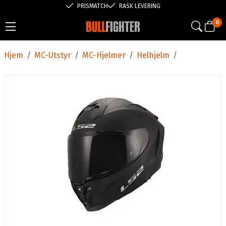
PRISMATCH
RASK LEVERING
0
Hjem
/
MC-Utstyr
/
MC-Hjelmer
/
Helhjelm
/