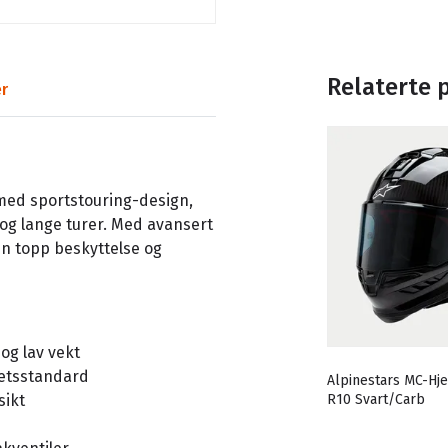
Relaterte 
r
ed sportstouring-design,
 og lange turer. Med avansert
men topp beskyttelse og
 og lav vekt
hetsstandard
Alpinestars MC-Hj
sikt
R10 Svart/Carb