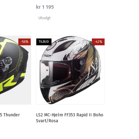
kr 1 195
Utsolgt
-56%
TILBUD
-42%
5 Thunder
LS2 MC-Hjelm FF353 Rapid II Boho
Svart/Rosa