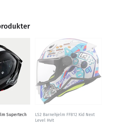
produkter
elm Supertech
LS2 Barnehjelm FF812 Kid Next
Level Hvit