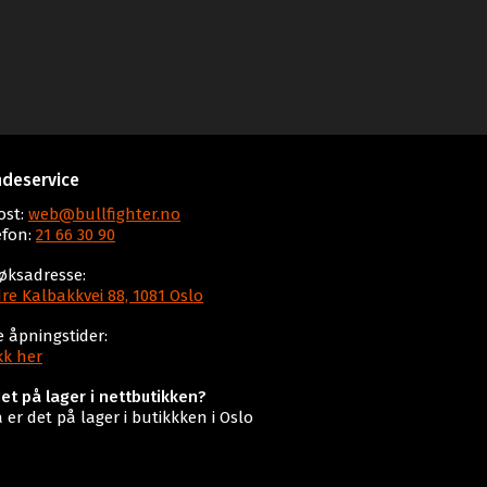
deservice
ost:
web@bullfighter.no
efon:
21 66 30 90
øksadresse:
re Kalbakkvei 88, 1081 Oslo
e åpningstider:
kk her
det på lager i nettbutikken?
a er det på lager i butikkken i Oslo