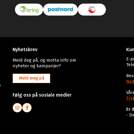
Nyhetsbrev
Kun
E-p
Meld deg på, og motta info om
Tel
nyheter og kampanjer?
Bes
Meld meg på
Ned
n
Vår
Følg oss på sosiale medier
Try
Er 
- D