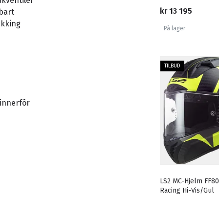
akventiler
kr 13 195
bart
ukking
På lager
TILBUD
innerfôr
LS2 MC-Hjelm FF80
Racing Hi-Vis/Gul