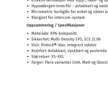
Effektiv ventilasjon med topp-, hake- og b
Hypoallergen innerfôr – avtakbart og vask
Micrometric hurtiglås for enkel og sikker l
Klargjort for intercom-system
Oppsummering / Spesifikasjoner
Materiale: KPA-kompositt
Sikkerhet: Multi-Density EPS, ECE 22.06
Visir: Pinlock®-klar, integrert solvisir
Komfort: Avtakbart, vaskbart og pustende 
Størrelser: XS–XXL
Farger: Flere varianter (inkl. Matt og Gloss)