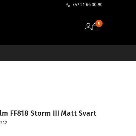
+47 21 66 30 90
0
lm FF818 Storm III Matt Svart
3242