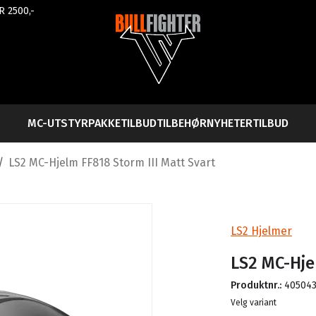
R 2500,-
MC-UTSTYR
PAKKETILBUD
TILBEHØR
NYHETER
TILBUD
/
LS2 MC-Hjelm FF818 Storm III Matt Svart
LS2 Hjelmer
LS2 MC-Hje
Produktnr.:
40504
Lager
Velg variant