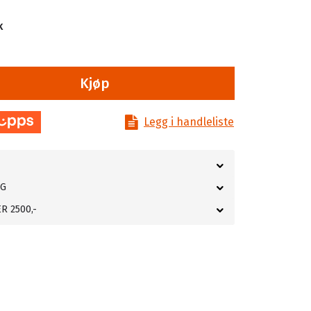
k
Kjøp
Legg i handleliste
NG
R 2500,-