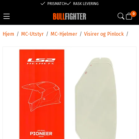
PRISMATCH
RASK LEVERING
0
Hjem
/
MC-Utstyr
/
MC-Hjelmer
/
Visirer og Pinlock
/