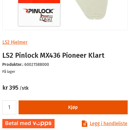
LS2 Hjelmer
LS2 Pinlock MX436 Pioneer Klart
Produktnr.:
60021588000
Lager
På lager
kr 395
/
stk
Kjøp
Legg i handleliste