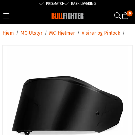
PRISMATCH
RASK LEVERING
0
Hjem
/
MC-Utstyr
/
MC-Hjelmer
/
Visirer og Pinlock
/