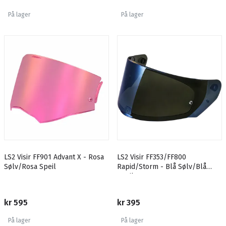
På lager
På lager
LS2 Visir FF901 Advant X - Rosa
LS2 Visir FF353/FF800
Sølv/Rosa Speil
Rapid/Storm - Blå Sølv/Blå
Speil
kr 595
kr 395
På lager
På lager