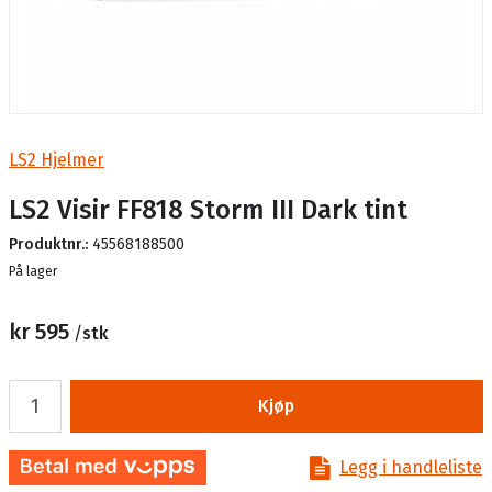
LS2 Hjelmer
LS2 Visir FF818 Storm III Dark tint
Produktnr.:
45568188500
Lager
På lager
kr 595
/
stk
Kjøp
Legg i handleliste