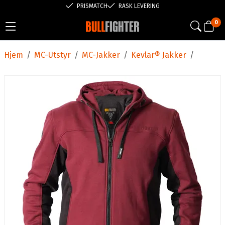
PRISMATCH
RASK LEVERING
0
Hjem
/
MC-Utstyr
/
MC-Jakker
/
Kevlar® Jakker
/