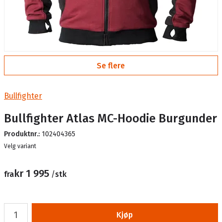
Se flere
Bullfighter
Bullfighter Atlas MC-Hoodie Burgunder
Produktnr.:
102404365
Lager
Velg variant
kr 1 995
fra
/
stk
Kjøp