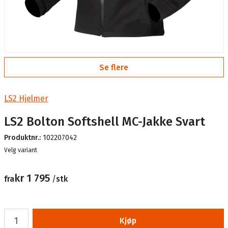
Se flere
LS2 Hjelmer
LS2 Bolton Softshell MC-Jakke Svart
Produktnr.:
102207042
Lager
Velg variant
kr 1 795
fra
/
stk
Kjøp