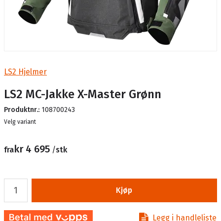
LS2 Hjelmer
LS2 MC-Jakke X-Master Grønn
Produktnr.:
108700243
Lager
Velg variant
kr 4 695
fra
/
stk
Kjøp
Legg i handleliste