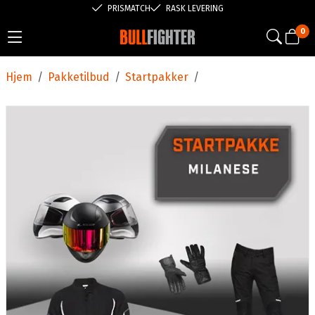
PRISMATCH
RASK LEVERING
0
Hjem
/
Pakketilbud
/
Startpakker
/