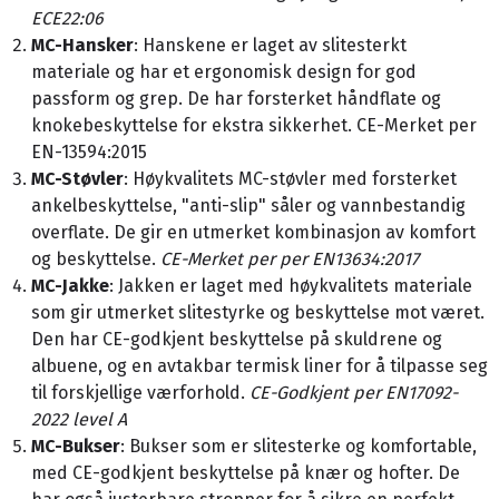
ECE22:06
MC-Hansker
: Hanskene er laget av slitesterkt
materiale og har et ergonomisk design for god
passform og grep. De har forsterket håndflate og
knokebeskyttelse for ekstra sikkerhet. CE-Merket per
EN-13594:2015
MC-Støvler
: Høykvalitets MC-støvler med forsterket
ankelbeskyttelse, "anti-slip" såler og vannbestandig
overflate. De gir en utmerket kombinasjon av komfort
og beskyttelse.
CE-Merket per per EN13634:2017
MC-Jakke
: Jakken er laget med høykvalitets materiale
som gir utmerket slitestyrke og beskyttelse mot været.
Den har CE-godkjent beskyttelse på skuldrene og
albuene, og en avtakbar termisk liner for å tilpasse seg
til forskjellige værforhold.
CE-Godkjent per EN17092-
2022 level A
MC-Bukser
: Bukser som er slitesterke og komfortable,
med CE-godkjent beskyttelse på knær og hofter. De