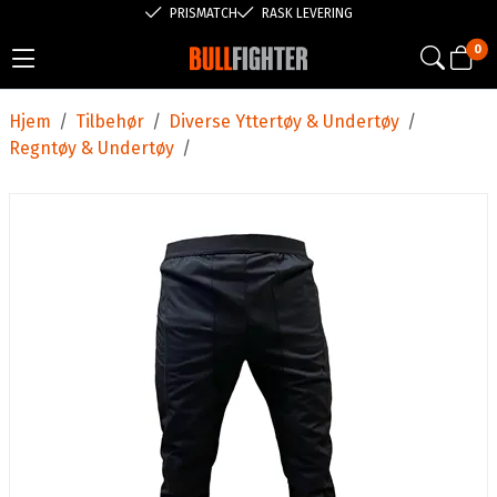
PRISMATCH
RASK LEVERING
0
Hjem
/
Tilbehør
/
Diverse Yttertøy & Undertøy
/
Regntøy & Undertøy
/