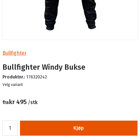
Bullfighter
Bullfighter Windy Bukse
Produktnr.:
176320242
Lager
Velg variant
kr 495
fra
/
stk
Kjøp