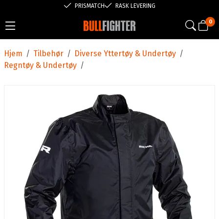
PRISMATCH
RASK LEVERING
0
Hjem
/
Tilbehør
/
Diverse Yttertøy & Undertøy
/
Regntøy & Undertøy
/