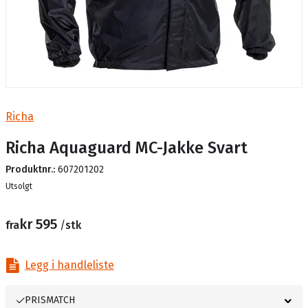
Richa
Richa Aquaguard MC-Jakke Svart
Produktnr.:
607201202
Lager
Utsolgt
kr 595
fra
/
stk
Legg i handleliste
PRISMATCH