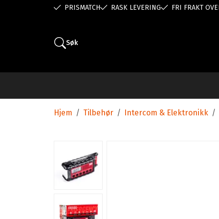
PRISMATCH
RASK LEVERING
FRI FRAKT OVE
Søk
Hjem
/
Tilbehør
/
Intercom & Elektronikk
/