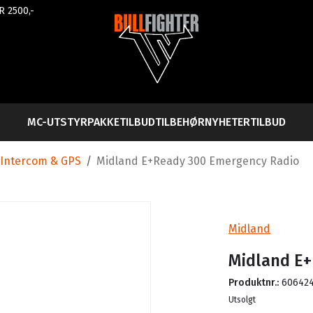
R 2500,-
MC-UTSTYR
PAKKETILBUD
TILBEHØR
NYHETER
TILBUD
Intercom & GPS
/
Midland E+Ready 300 Emergency Radio
Midland
Midland E+
Produktnr.:
60642
Lager
Utsolgt