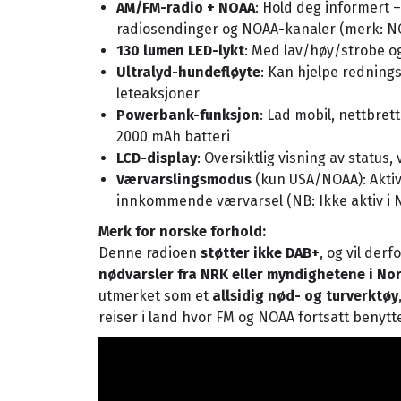
AM/FM-radio + NOAA
: Hold deg informert –
radiosendinger og NOAA-kanaler (merk: NO
130 lumen LED-lykt
: Med lav/høy/strobe 
Ultralyd-hundefløyte
: Kan hjelpe redning
leteaksjoner
Powerbank-funksjon
: Lad mobil, nettbret
2000 mAh batteri
LCD-display
: Oversiktlig visning av status,
Værvarslingsmodus
(kun USA/NOAA): Aktiv
innkommende værvarsel (NB: Ikke aktiv i 
Merk for norske forhold:
Denne radioen
støtter ikke DAB+
, og vil derf
nødvarsler fra NRK eller myndighetene i No
utmerket som et
allsidig nød- og turverktøy
reiser i land hvor FM og NOAA fortsatt benytt