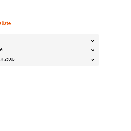
eliste
NG
R 2500,-