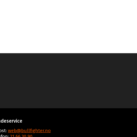
deservice
ost:
web@bullfighter.no
efon:
21 66 30 90