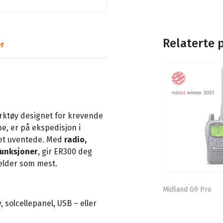
Relaterte 
r
erktøy designet for krevende
e, er på ekspedisjon i
det uventede. Med
radio,
funksjoner
, gir ER300 deg
elder som mest.
Midland G9 Pro
, solcellepanel, USB – eller