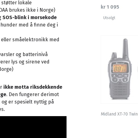
 støtter lokale
kr 1 095
AA brukes ikke i Norge)
og
SOS-blink i morsekode
Utsolgt
shunder med å finne deg i
t eller småelektronikk med
 varsler og batterinivå
erer lys og sirene ved
Norge)
or
ikke motta riksdekkende
rge
. Den fungerer derimot
, og er spesielt nyttig på
es.
Midland XT-70 Twin