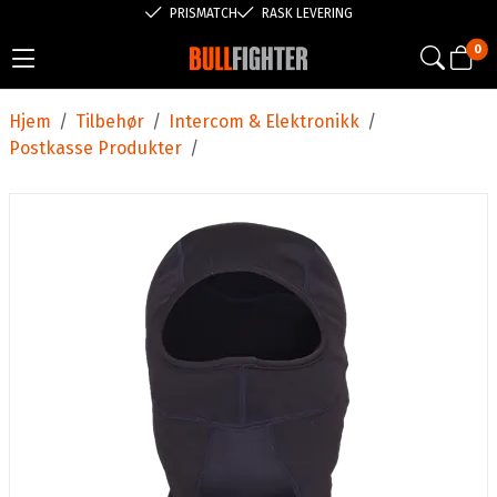
PRISMATCH
RASK LEVERING
0
Hjem
/
Tilbehør
/
Intercom & Elektronikk
/
Postkasse Produkter
/