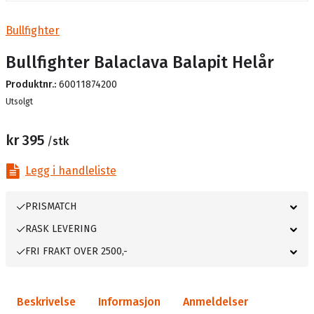
Bullfighter
Bullfighter Balaclava Balapit Helår
Produktnr.:
60011874200
Lager
Utsolgt
kr 395
/
stk
Legg i handleliste
PRISMATCH
RASK LEVERING
FRI FRAKT OVER 2500,-
Beskrivelse
Informasjon
Anmeldelser