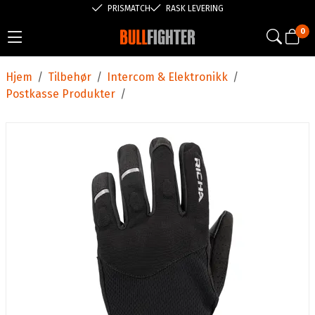
PRISMATCH
RASK LEVERING
0
Hjem
/
Tilbehør
/
Intercom & Elektronikk
/
Postkasse Produkter
/