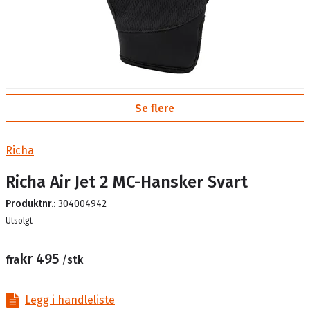
Se flere
Richa
Richa Air Jet 2 MC-Hansker Svart
Produktnr.:
304004942
Lager
Utsolgt
kr 495
fra
/
stk
Legg i handleliste