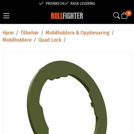
PRISMATCH
RASK LEVERING
0
Hjem
/
Tilbehør
/
Mobilholdere & Oppbevaring
/
Mobilholdere
/
Quad Lock
/