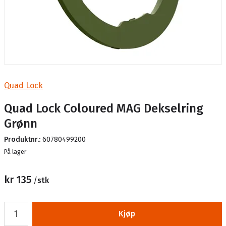
Quad Lock
Quad Lock Coloured MAG Dekselring
Grønn
Produktnr.:
60780499200
Lager
På lager
kr 135
/
stk
Kjøp