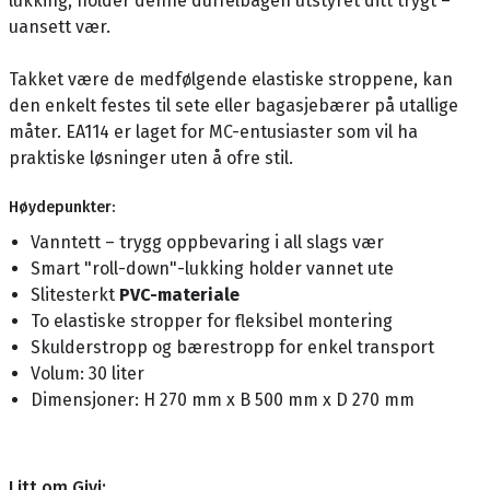
lukking, holder denne duffelbagen utstyret ditt trygt –
uansett vær.
Takket være de medfølgende elastiske stroppene, kan
den enkelt festes til sete eller bagasjebærer på utallige
måter. EA114 er laget for MC-entusiaster som vil ha
praktiske løsninger uten å ofre stil.
Høydepunkter:
Vanntett – trygg oppbevaring i all slags vær
Smart "roll-down"-lukking holder vannet ute
Slitesterkt
PVC-materiale
To elastiske stropper for fleksibel montering
Skulderstropp og bærestropp for enkel transport
Volum: 30 liter
Dimensjoner: H 270 mm x B 500 mm x D 270 mm
Litt om Givi: