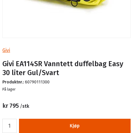
Givi
Givi EA114SR Vanntett duffelbag Easy
30 liter Gul/Svart
Produktnr.:
60790111300
Lager
På lager
kr 795
/
stk
Kjøp