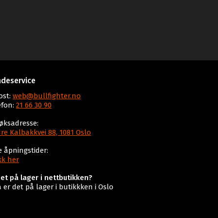
deservice
ost:
web@bullfighter.no
efon:
21 66 30 90
øksadresse:
re Kalbakkvei 88, 1081 Oslo
e åpningstider:
kk her
det på lager i nettbutikken?
a er det på lager i butikkken i Oslo