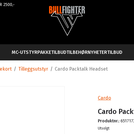
R 2500,-
MC-UTSTYR
PAKKETILBUD
TILBEHØR
NYHETER
TILBUD
vekort
/
Tilleggsutstyr
/
Cardo Packtalk Headset
Cardo
Cardo Pack
Produktnr.:
651717
Lager
Utsolgt