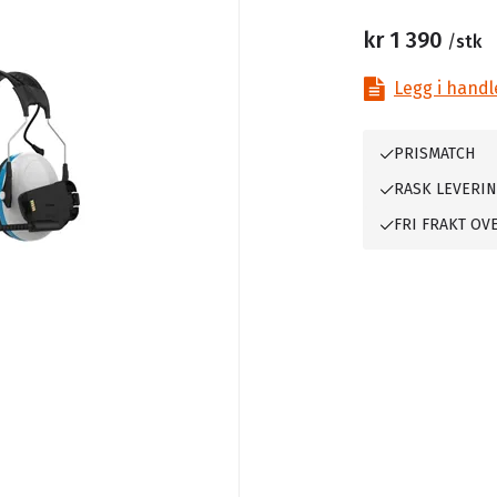
kr 1 390
/
stk
Legg i handl
PRISMATCH
RASK LEVERI
FRI FRAKT OVE