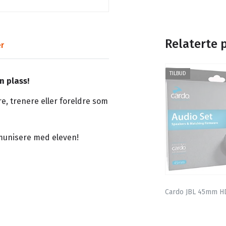
Relaterte 
r
TILBUD
n plass!
re, trenere eller foreldre som
munisere med eleven!
Cardo JBL 45mm H