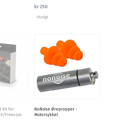
kr 250
Utsolgt
kit for
NoNoise Ørepropper -
ck/Freecom
Motorsykkel