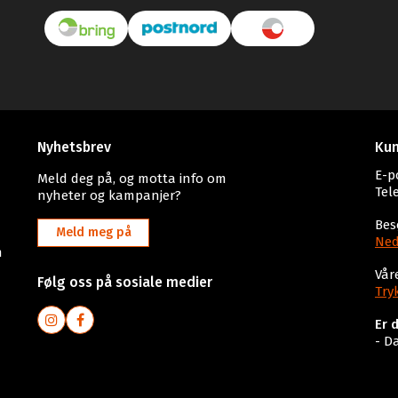
Nyhetsbrev
Kun
E-p
Meld deg på, og motta info om
Tel
nyheter og kampanjer?
Bes
Meld meg på
Ned
n
Vår
Følg oss på sosiale medier
Try
Er 
- D