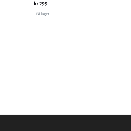
kr 299
På lager