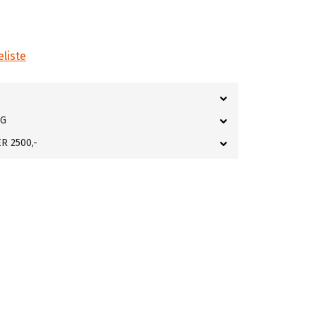
eliste
NG
R 2500,-