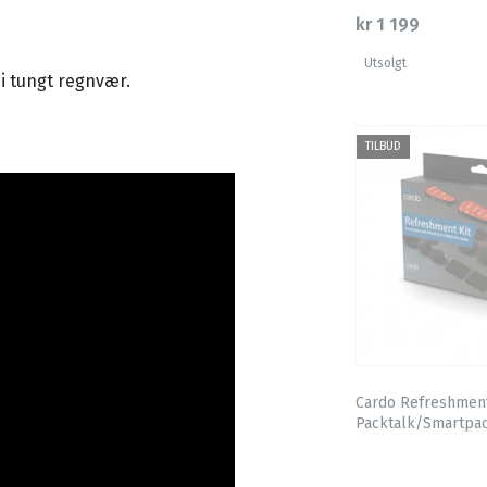
kr 1 199
Utsolgt
i tungt regnvær.
TILBUD
Cardo Refreshment 
Packtalk/Smartpa