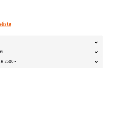
eliste
NG
R 2500,-