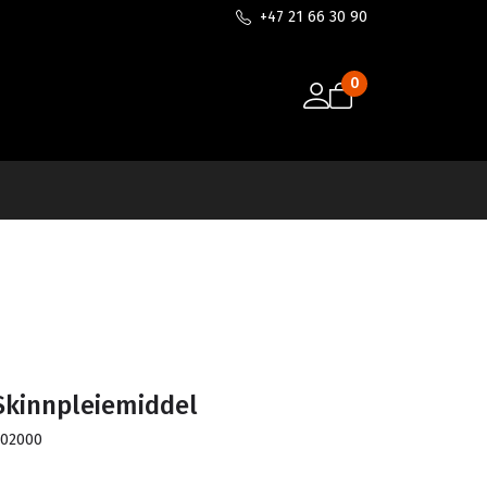
+47 21 66 30 90
0
Skinnpleiemiddel
302000