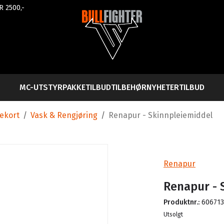
R 2500,-
MC-UTSTYR
PAKKETILBUD
TILBEHØR
NYHETER
TILBUD
vekort
/
Vask & Rengjøring
/
Renapur - Skinnpleiemiddel
Renapur
Renapur - 
Produktnr.:
60671
Lager
Utsolgt