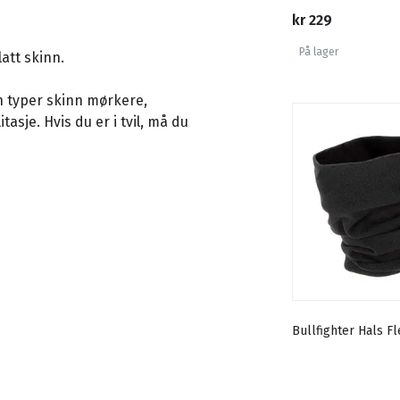
kr 229
På lager
att skinn.
 typer skinn mørkere,
tasje. Hvis du er i tvil, må du
Bullfighter Hals F