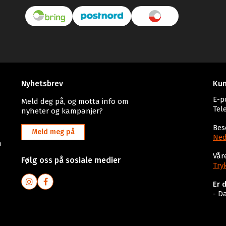
Nyhetsbrev
Kun
E-p
Meld deg på, og motta info om
Tel
nyheter og kampanjer?
Bes
Meld meg på
Ned
n
Vår
Følg oss på sosiale medier
Try
Er 
- D