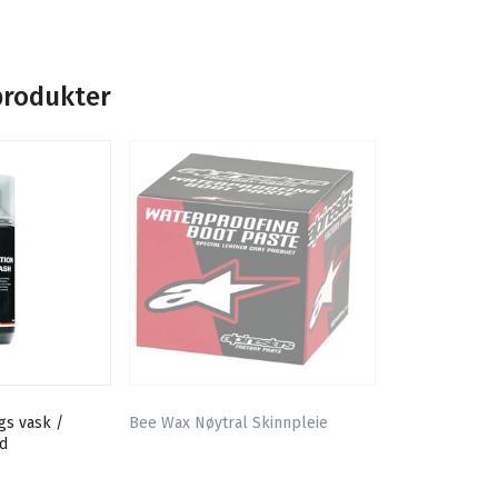
produkter
gs vask /
Bee Wax Nøytral Skinnpleie
id