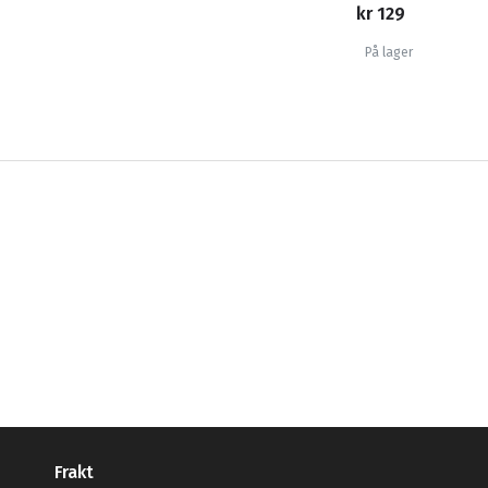
kr 129
På lager
Frakt