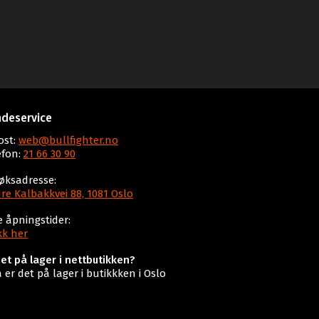
deservice
ost:
web@bullfighter.no
efon:
21 66 30 90
øksadresse:
re Kalbakkvei 88, 1081 Oslo
e åpningstider:
kk her
det på lager i nettbutikken?
a er det på lager i butikkken i Oslo