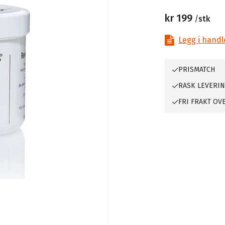
kr 199
/
stk
Legg i handl
PRISMATCH
RASK LEVERI
FRI FRAKT OVE