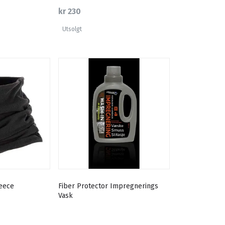
kr 230
Utsolgt
leece
Fiber Protector Impregnerings
Vask